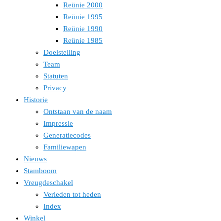
Reünie 2000
Reünie 1995
Reünie 1990
Reünie 1985
Doelstelling
Team
Statuten
Privacy
Historie
Ontstaan van de naam
Impressie
Generatiecodes
Familiewapen
Nieuws
Stamboom
Vreugdeschakel
Verleden tot heden
Index
Winkel