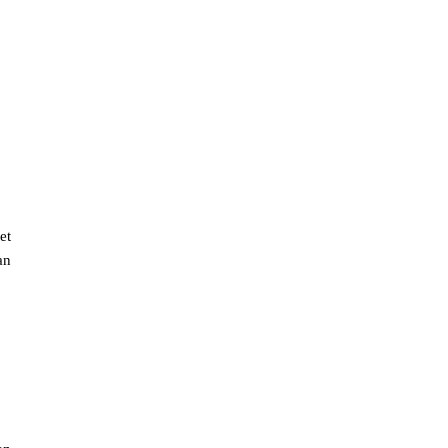
et
an