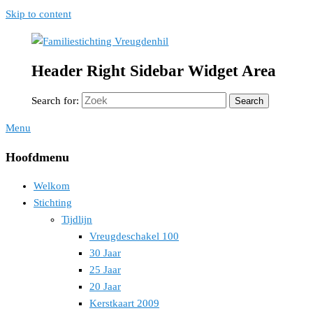
Skip to content
Header Right Sidebar Widget Area
Familiestichting Vreugdenhil
Search for:
Search
Menu
Hoofdmenu
Welkom
Stichting
Tijdlijn
Vreugdeschakel 100
30 Jaar
25 Jaar
20 Jaar
Kerstkaart 2009