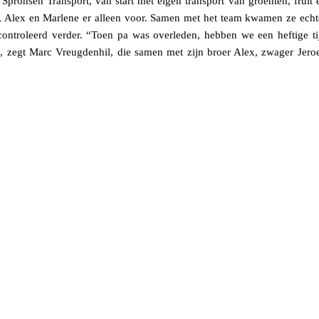
Spronsen Transport, van start met eigen transport van groenten, fruit 
, Alex en Marlene er alleen voor. Samen met het team kwamen ze echt
controleerd verder. “Toen pa was overleden, hebben we een heftige ti
 zegt Marc Vreugdenhil, die samen met zijn broer Alex, zwager Jero