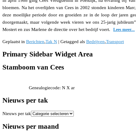
In april 1988 ging Cees Vreugdenhil in Poeldijk, na ervaring bij Van 
bloemen. Na het overlijden van Cees in 2002 stonden kinderen Marc
deze moeilijke periode door en groeiden ze in de loop der jaren ge
doorgemaakt, maar volgende week vieren we ons 25-jarig jubileum”,
Mostert en zus Marlene de directie over het bedrijf voert.
Lees meer...
Geplaatst in
Berichten
,
Tak N
|
Getagged als
Bedrijven
,
Transport
Primary Sidebar Widget Area
Stamboom van Cees
Genealogiecode: N X ar
Nieuws per tak
Nieuws per tak
Nieuws per maand