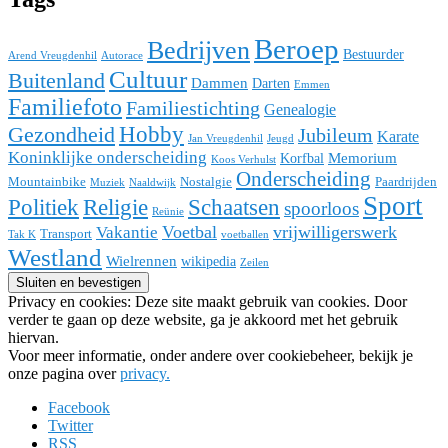
Beroep
Bedrijven
Bestuurder
Arend Vreugdenhil
Autorace
Cultuur
Buitenland
Dammen
Darten
Emmen
Familiefoto
Familiestichting
Genealogie
Hobby
Gezondheid
Jubileum
Karate
Jan Vreugdenhil
Jeugd
Koninklijke onderscheiding
Memorium
Korfbal
Koos Verhulst
Onderscheiding
Mountainbike
Nostalgie
Paardrijden
Muziek
Naaldwijk
Sport
Religie
Schaatsen
Politiek
spoorloos
Reünie
Voetbal
vrijwilligerswerk
Vakantie
Transport
Tak K
voetballen
Westland
Wielrennen
wikipedia
Zeilen
Privacy en cookies: Deze site maakt gebruik van cookies. Door
verder te gaan op deze website, ga je akkoord met het gebruik
hiervan.
Voor meer informatie, onder andere over cookiebeheer, bekijk je
onze pagina over
privacy.
Facebook
Twitter
RSS