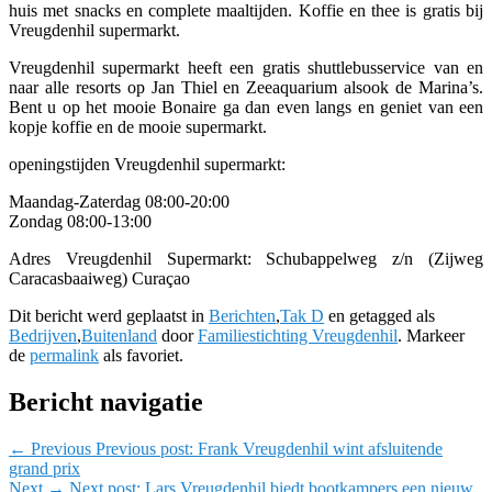
huis met snacks en complete maaltijden. Koffie en thee is gratis bij
Vreugdenhil supermarkt.
Vreugdenhil supermarkt heeft een gratis shuttlebusservice van en
naar alle resorts op Jan Thiel en Zeeaquarium alsook de Marina’s.
Bent u op het mooie Bonaire ga dan even langs en geniet van een
kopje koffie en de mooie supermarkt.
openingstijden Vreugdenhil supermarkt:
Maandag-Zaterdag 08:00-20:00
Zondag 08:00-13:00
Adres Vreugdenhil Supermarkt: Schubappelweg z/n (Zijweg
Caracasbaaiweg) Curaçao
Dit bericht werd geplaatst in
Berichten
,
Tak D
en getagged als
Bedrijven
,
Buitenland
door
Familiestichting Vreugdenhil
. Markeer
de
permalink
als favoriet.
Bericht navigatie
←
Previous
Previous post:
Frank Vreugdenhil wint afsluitende
grand prix
Next
→
Next post:
Lars Vreugdenhil biedt bootkampers een nieuw