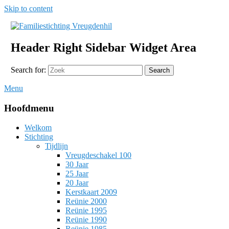
Skip to content
Familiestichting Vreugdenhil
Header Right Sidebar Widget Area
Search for:
Search
Menu
Hoofdmenu
Welkom
Stichting
Tijdlijn
Vreugdeschakel 100
30 Jaar
25 Jaar
20 Jaar
Kerstkaart 2009
Reünie 2000
Reünie 1995
Reünie 1990
Reünie 1985