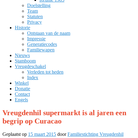
Doelstelling
Team
Statuten
Privacy
Historie
Ontstaan van de naam
Impressie
Generatiecodes
Familiewapen
Nieuws
Stamboom
Vreugdeschakel
Verleden tot heden
Index
Winkel
Donatie
Contact
Engels
Vreugdenhil supermarkt is al jaren een
begrip op Curacao
Geplaatst op
15 maart 2015
door
Familiestichting Vreugdenhil