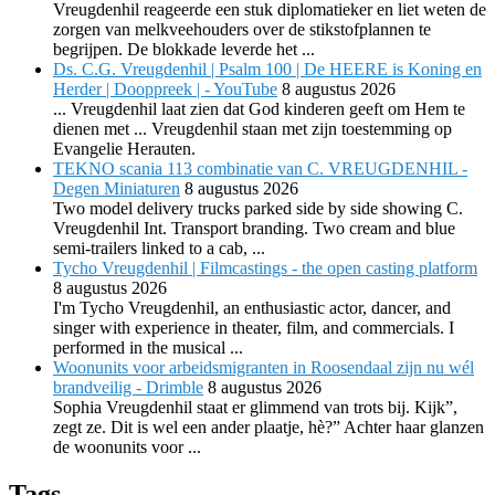
Vreugdenhil reageerde een stuk diplomatieker en liet weten de
zorgen van melkveehouders over de stikstofplannen te
begrijpen. De blokkade leverde het ...
Ds. C.G. Vreugdenhil | Psalm 100 | De HEERE is Koning en
Herder | Dooppreek | - YouTube
8 augustus 2026
... Vreugdenhil laat zien dat God kinderen geeft om Hem te
dienen met ... Vreugdenhil staan met zijn toestemming op
Evangelie Herauten.
TEKNO scania 113 combinatie van C. VREUGDENHIL -
Degen Miniaturen
8 augustus 2026
Two model delivery trucks parked side by side showing C.
Vreugdenhil Int. Transport branding. Two cream and blue
semi-trailers linked to a cab, ...
Tycho Vreugdenhil | Filmcastings - the open casting platform
8 augustus 2026
I'm Tycho Vreugdenhil, an enthusiastic actor, dancer, and
singer with experience in theater, film, and commercials. I
performed in the musical ...
Woonunits voor arbeidsmigranten in Roosendaal zijn nu wél
brandveilig - Drimble
8 augustus 2026
Sophia Vreugdenhil staat er glimmend van trots bij. Kijk”,
zegt ze. Dit is wel een ander plaatje, hè?” Achter haar glanzen
de woonunits voor ...
Tags